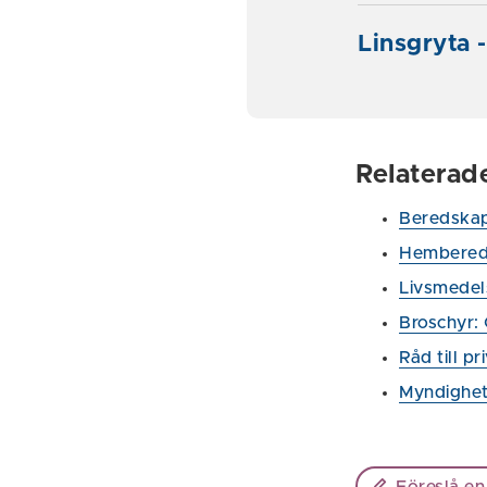
Linsgryta 
Relaterad
Beredska
Hembered
Livsmede
Broschyr:
Råd till p
Myndighet
Föreslå en