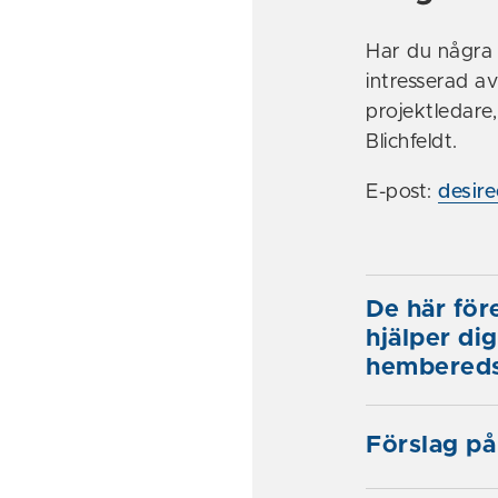
Har du några 
intresserad a
projektledare
Blichfeldt.
E-post:
desir
De här för
hjälper di
hembered
Förslag på