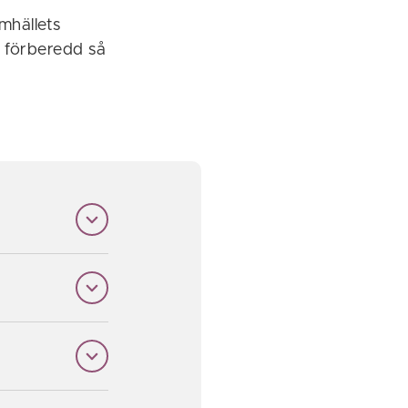
mhällets
a förberedd så