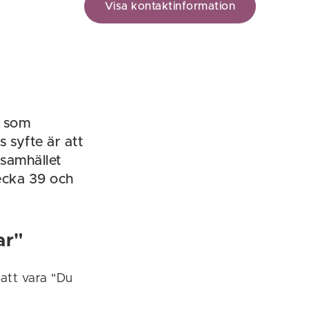
Visa kontaktinformation
j som
 syfte är att
 samhället
vecka 39 och
ar"
att vara "Du