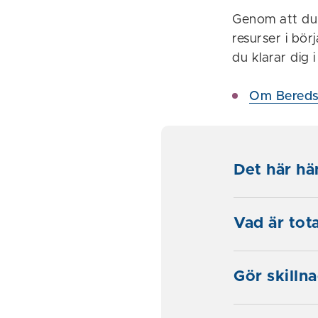
Genom att du 
resurser i bö
du klarar dig 
Om Bereds
Det här h
Vad är tot
Gör skillna