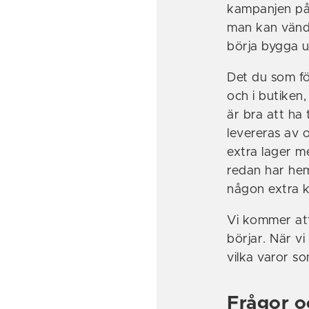
kampanjen på
man kan vända
börja bygga u
Det du som fö
och i butiken,
är bra att ha
levereras av 
extra lager me
redan har hem
någon extra k
Vi kommer att
börjar. När v
vilka varor so
Frågor o