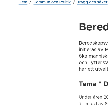
Hem
/
Kommun och Politik
/
Trygg och säker
Bere
Beredskapsve
initieras av
öka människo
och i ytterst
har ett utval
Tema " Du
Under åren 2
är en del av S