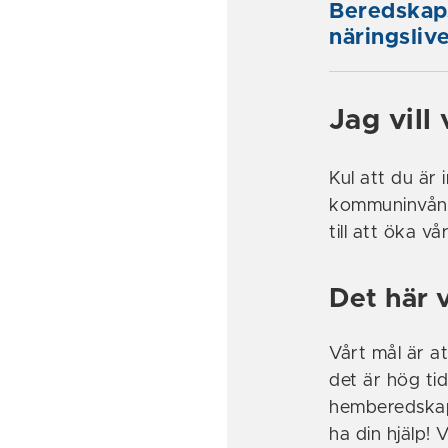
Beredskap
näringsliv
Jag vill
Kul att du är 
kommuninvåna
till att öka 
Det här v
Vårt mål är 
det är hög ti
hemberedskap. 
ha din hjälp! 