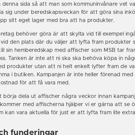
 denna sida så att man som kommuninvånare vet va
 sig under beredskapsveckan för att göra sina ink
pp sitt eget lager med bra att ha produkter.
retag behöver göra är att skylta vid till exempel in
 vid den plats där du väljer att lyfta fram produkter
 till sin hemberedskap med affischer som MSB tar fr
oss. Tanken är inte att ni ska ska behöva köpa in någ
d produkter utan att ni helt enkelt lyfter fram de va
ma i butiken. Kampanjen är inte heller förenad med
ostnad för att få vara med.
 börja dela ut affischer några veckor innan kampan
i kommer med affischerna hjälper vi er gärna att se 
m kan vara aktuella för just er att lyfta fram lite extra
ch funderingar