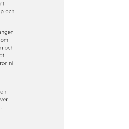
rt
öp och
gången
 som
am och
ot
ror ni
jen
över
.