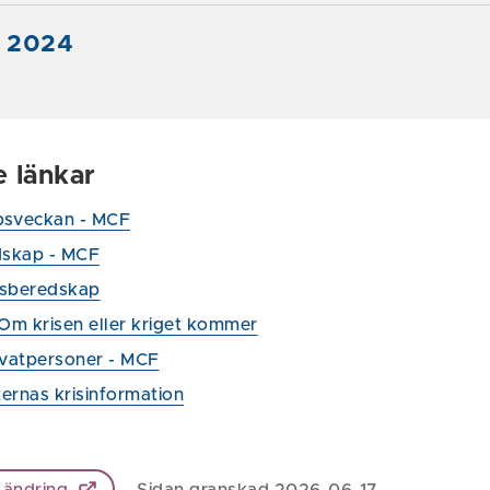
- 2024
e länkar
psveckan - MCF
skap - MCF
lsberedskap
 Om krisen eller kriget kommer
rivatpersoner - MCF
ernas krisinformation
 ändring
Sidan granskad 2026-06-17