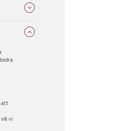
a
bidra
 att
ill vi