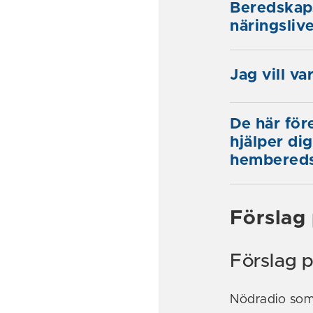
Beredskap
näringsliv
Jag vill v
De här för
hjälper di
hembered
Förslag 
Förslag p
Nödradio som d