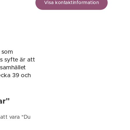
Visa kontaktinformation
j som
 syfte är att
 samhället
vecka 39 och
ar"
att vara "Du