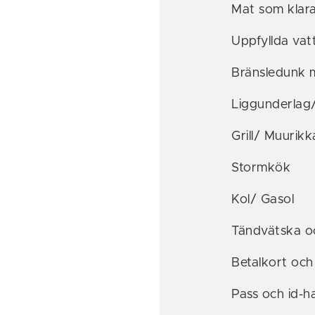
Mat som klara
Uppfyllda va
Bränsledunk 
Liggunderlag
Grill/ Muurikk
Stormkök
Kol/ Gasol
Tändvätska o
Betalkort och
Pass och id-h