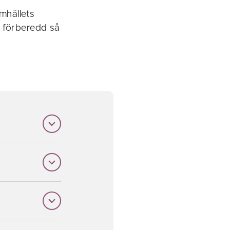
mhällets
a förberedd så