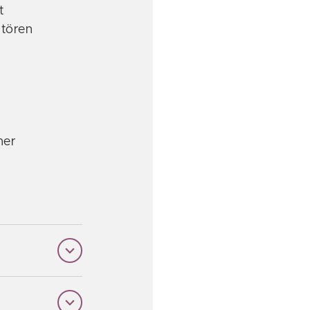
t
ntören
ner