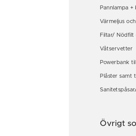
Pannlampa + b
Värmeljus och
Filtar/ Nödfil
Våtservetter
Powerbank til
Plåster samt t
Sanitetspåsar
Övrigt s