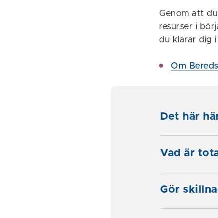
Genom att du 
resurser i bö
du klarar dig 
Om Bereds
Det här h
Vad är tot
Gör skillna