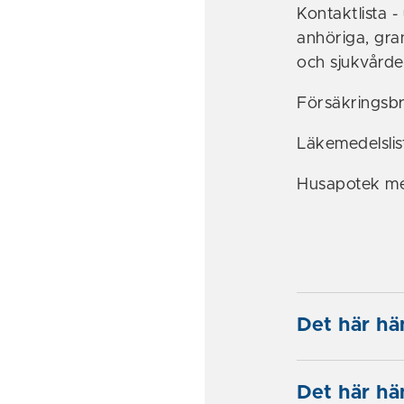
Kontaktlista -
anhöriga, gra
och sjukvårde
Försäkringsbr
Läkemedelslis
Husapotek med 
Det här h
Det här h