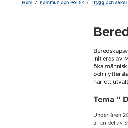
Hem
/
Kommun och Politik
/
Trygg och säker
Bere
Beredskapsve
initieras av
öka människo
och i ytterst
har ett utval
Tema " Du
Under åren 2
är en del av S