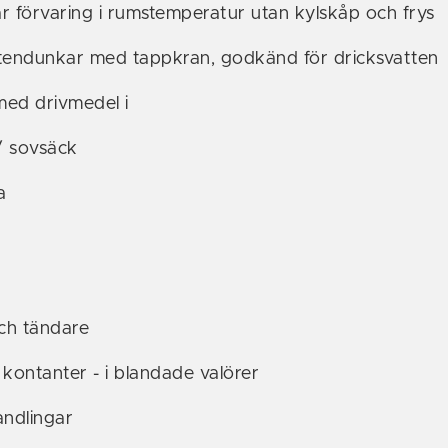
r förvaring i rumstemperatur utan kylskåp och frys
ttendunkar med tappkran, godkänd för dricksvatten
med drivmedel i
/ sovsäck
a
ch tändare
 kontanter - i blandade valörer
andlingar