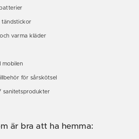
atterier
 tändstickor
t och varma kläder
l mobilen
illbehör för sårskötsel
/ sanitetsprodukter
om är bra att ha hemma: