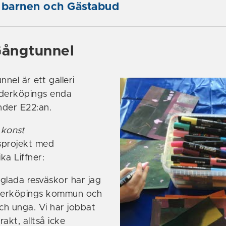
 barnen och Gästabud
Gångtunnel
nnel är ett galleri
öderköpings enda
nder E22:an.
 konst
sprojekt med
ka Liffner:
glada resväskor har jag
öderköpings kommun och
och unga. Vi har jobbat
akt, alltså icke