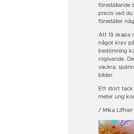
föreställande 
precis vad du v
föreställer nå
Att få skapa 
något krav på 
bedömning ka
rogivande. Det
vackra, spän
bilder.
Ett stort tack
meter ung kon
/ Mika Liffner