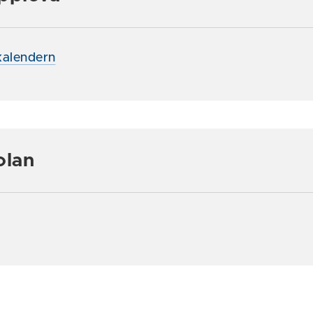
alendern
olan