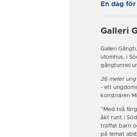
En dag för
Galleri 
Galleri Gångtu
utomhus, i S
gångtunnel u
26 meter ung
- ett ungdom
konstnären Mi
”Med två färg
åkt runt i S
träffat barn 
på temat abstr