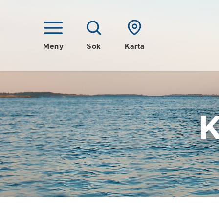
Meny
Sök
Karta
K