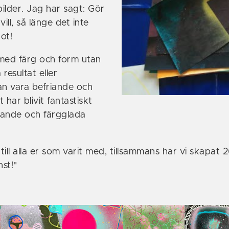
bilder. Jag har sagt: Gör
ill, så länge det inte
got!
med färg och form utan
resultat eller
n vara befriande och
 har blivit fantastiskt
nande och färgglada
 till alla er som varit med, tillsammans har vi skapat 
st!"