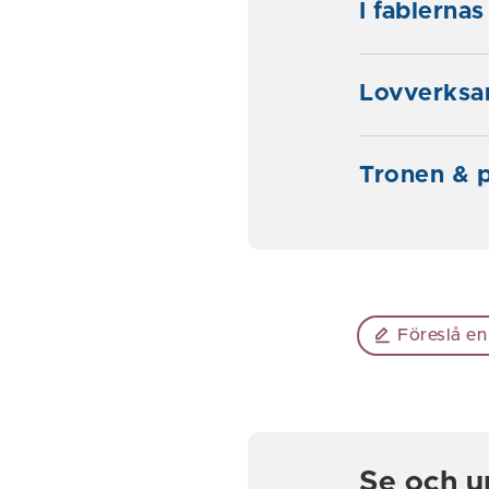
I fablernas
Lovverksa
Tronen & p
Föreslå en
Se och u