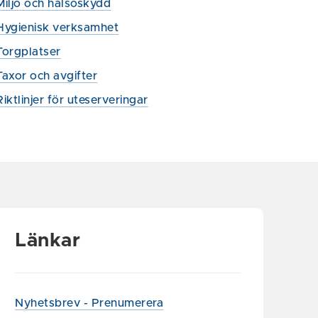
Miljö och hälsoskydd
Hygienisk verksamhet
Torgplatser
Taxor och avgifter
Riktlinjer för uteserveringar
Länkar
Nyhetsbrev - Prenumerera