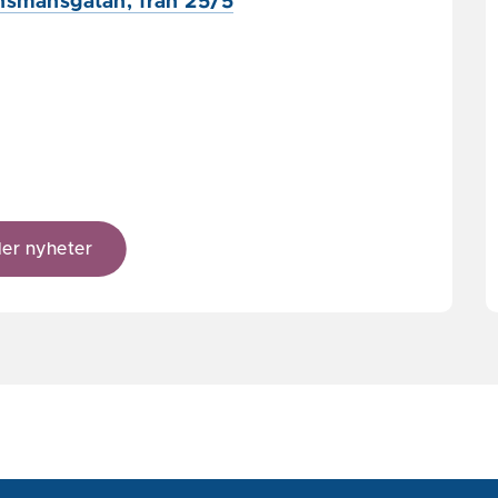
änsmansgatan, från 25/5
ler nyheter