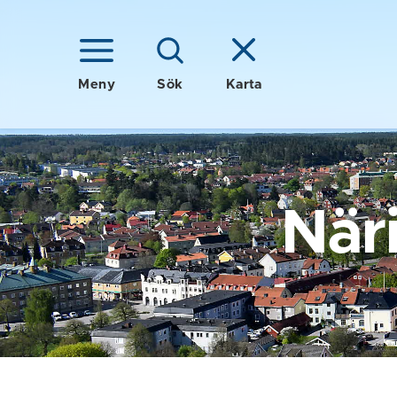
Meny
Sök
Karta
När