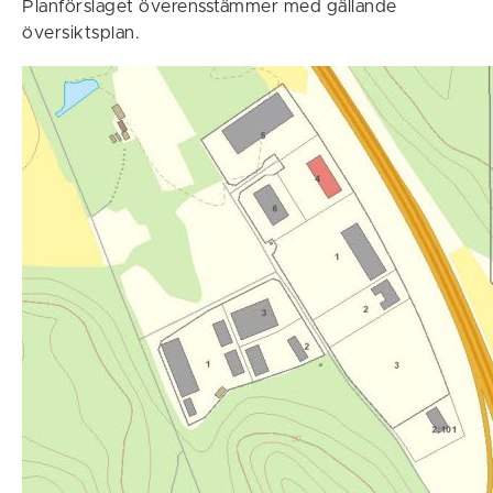
Planförslaget överensstämmer med gällande
översiktsplan.