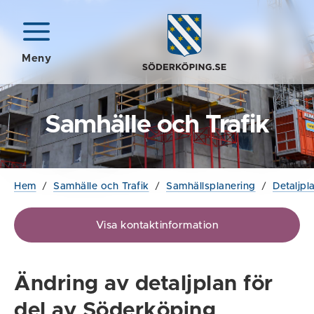
Meny
Samhälle och Trafik
Hem
/
Samhälle och Trafik
/
Samhällsplanering
/
Detaljpl
Visa kontaktinformation
Ändring av detaljplan för
del av Söderköping