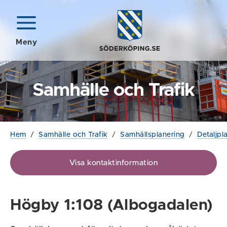
Meny
Samhälle och Trafik
Hem
/
Samhälle och Trafik
/
Samhällsplanering
/
Detaljpl
Visa kontaktinformation
Högby 1:108 (Albogadalen)