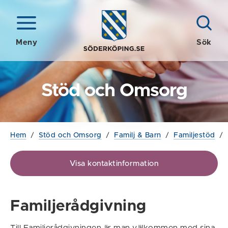
Meny
Sök
Stöd och Omsorg
Hem
/
Stöd och Omsorg
/
Familj & Barn
/
Familjestöd
/
Visa kontaktinformation
Familjerådgivning