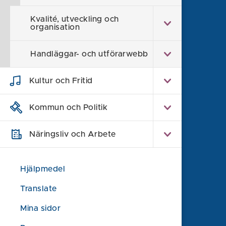
Kvalité, utveckling och
Söderköpings kommun
organisation
614 80 Söderköping
Handläggar- och utförarwebb
0121-181 00
kommun@soderkoping.se
Kultur och Fritid
Kontakta oss
Kommun och Politik
Faktura och organisationsnummer
Felanmälan
Näringsliv och Arbete
Synpunkt eller klagomål
Om webbplatsen
Hjälpmedel
Information om webbplatsen
Translate
Tillgänglighet
Mina sidor
Behandling av personuppgifter