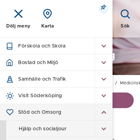
Meny
Sök
Dölj meny
Karta
Förskola och Skola
Stöd och Omsorg
Bostad och Miljö
Samhälle och Trafik
Hem
/
Stöd och Omsorg
/
Hälsa och Sjukvård
/
Medicinsk
Visit Söderköping
Visa kontaktinformation
Stöd och Omsorg
Medicinskt ansvarig
Hjälp och socialjour