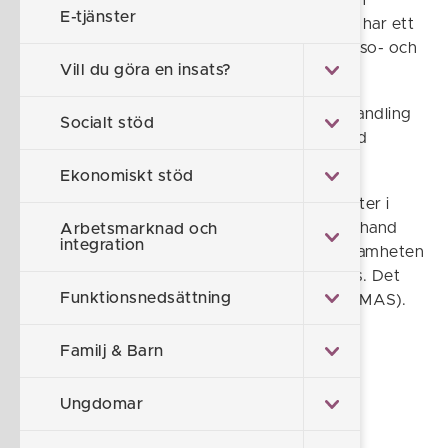
Medicinskt ansvarig sjuksköterska (MAS) och
E-tjänster
medicinskt ansvarig för rehabilitering (MAR) har ett
övergripande ansvar för den kommunala hälso- och
Vill du göra en insats?
sjukvården.
MAS/MAR arbetar för att den vård och behandling
Socialt stöd
som ges ska vara trygg och säker och av god
kvalitet för den enskilde.
Ekonomiskt stöd
Den som upptäcker allvarliga risker eller brister i
kommunens hälso- och sjukvård bör i första hand
Arbetsmarknad och
integration
kontakta personal eller ansvarig chef i verksamheten
eftersom direkta åtgärder kan behöva vidtas. Det
Funktionsnedsättning
går också att kontakta medicinskt ansvarig (MAS).
Familj & Barn
Föreslå en ändring
Ungdomar
Sidan uppdaterad 2026-06-15