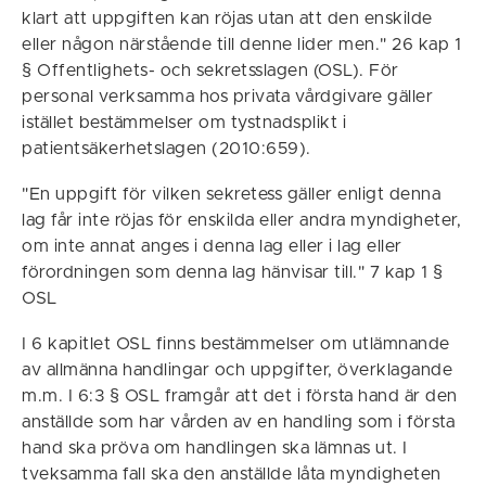
klart att uppgiften kan röjas utan att den enskilde
eller någon närstående till denne lider men." 26 kap 1
§ Offentlighets- och sekretsslagen (OSL). För
personal verksamma hos privata vårdgivare gäller
istället bestämmelser om tystnadsplikt i
patientsäkerhetslagen (2010:659).
"En uppgift för vilken sekretess gäller enligt denna
lag får inte röjas för enskilda eller andra myndigheter,
om inte annat anges i denna lag eller i lag eller
förordningen som denna lag hänvisar till." 7 kap 1 §
OSL
I 6 kapitlet OSL finns bestämmelser om utlämnande
av allmänna handlingar och uppgifter, överklagande
m.m. I 6:3 § OSL framgår att det i första hand är den
anställde som har vården av en handling som i första
hand ska pröva om handlingen ska lämnas ut. I
tveksamma fall ska den anställde låta myndigheten