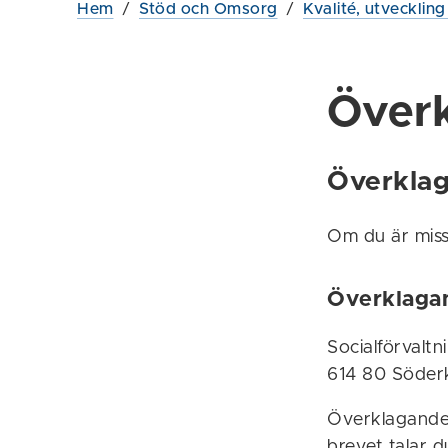
Hem
/
Stöd och Omsorg
/
Kvalité, utvecklin
Överk
Överklag
Om du är miss
Överklagand
Socialförvalt
614 80 Söder
Överklagandet 
brevet talar d