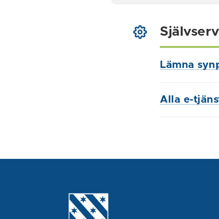
Självserv
Lämna syn
Alla e-tjän