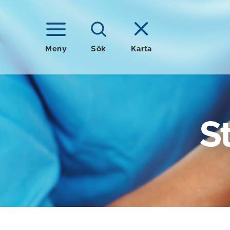
Meny
Sök
Karta
S