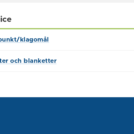
ice
punkt/klagomål
ster och blanketter