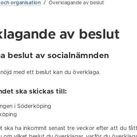
g och organisation
/
Överklagande av beslut
lagande av beslut
a beslut av socialnämnden
nöjd med ett beslut kan du överklaga.
et ska skickas till:
ningen i Söderköping
köping
ska ha inkommit senast tre veckor efter att du fått 
u om vilket beslut du överklagar, varför du överklaga