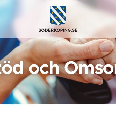
töd och Omso