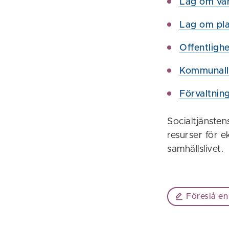
Lag om vård
Lag om pla
Offentligh
Kommunal
Förvaltnin
Socialtjänste
resurser för e
samhällslivet.
Föreslå en