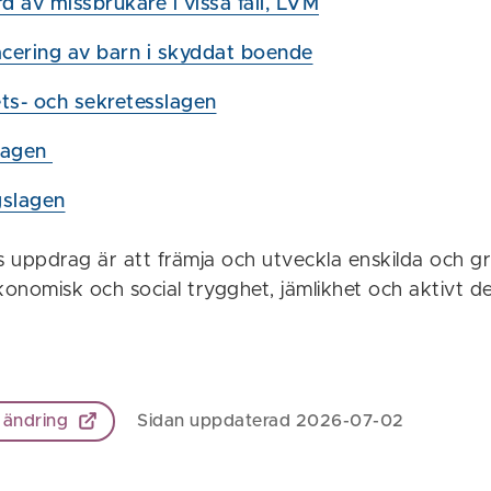
 av missbrukare i vissa fall, LVM
cering av barn i skyddat boende
ets- och sekretesslagen
lagen
gslagen
ns uppdrag är att främja och utveckla enskilda och 
konomisk och social trygghet, jämlikhet och aktivt d
 ändring
Sidan uppdaterad 2026-07-02