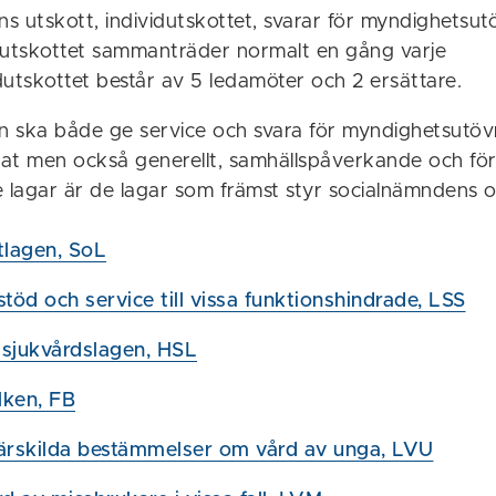
s utskott, individutskottet, svarar för myndighetsut
vidutskottet sammanträder normalt en gång varje
dutskottet består av 5 ledamöter och 2 ersättare.
 ska både ge service och svara för myndighetsutöv
at men också generellt, samhällspåverkande och fö
lagar är de lagar som främst styr socialnämndens 
tlagen, SoL
öd och service till vissa funktionshindrade, LSS
 sjukvårdslagen, HSL
lken, FB
rskilda bestämmelser om vård av unga, LVU