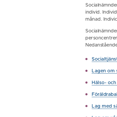
Socialnämnden
individ. Indi
månad. Indivi
Socialnämnden
personcentrer
Nedanstående 
Socialtjäns
Lagen om st
Hälso- och
Föräldraba
Lag med sä