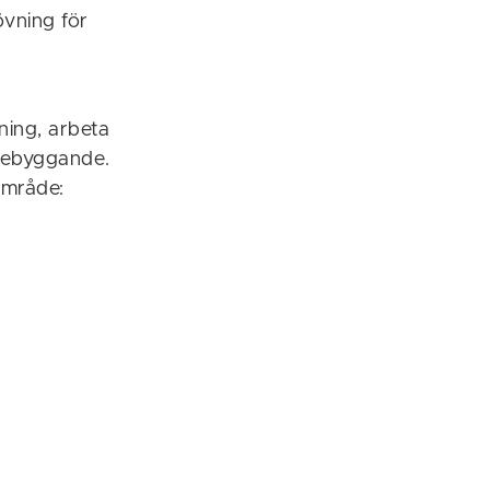
övning för
ning, arbeta
rebyggande.
område: