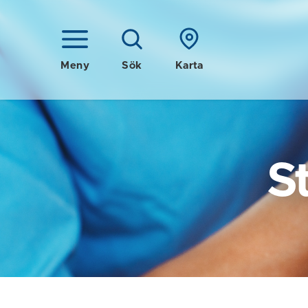
Meny
Sök
Karta
S