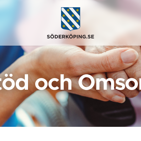
töd och Omso