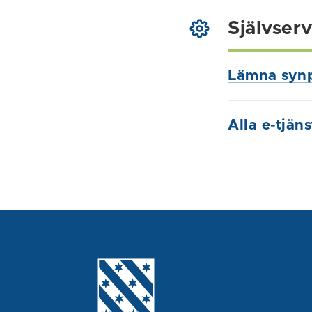
Självserv
Lämna syn
Alla e-tjän