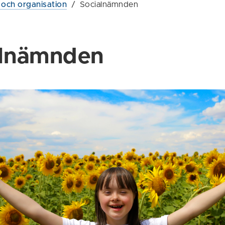
g och organisation
/
Socialnämnden
alnämnden