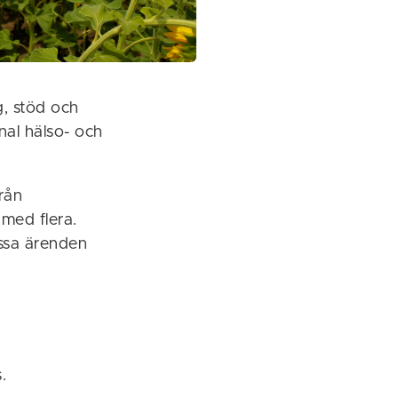
g, stöd och
nal hälso- och
rån
 med flera.
issa ärenden
.