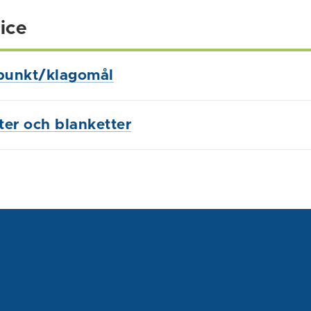
ice
punkt/klagomål
ster och blanketter