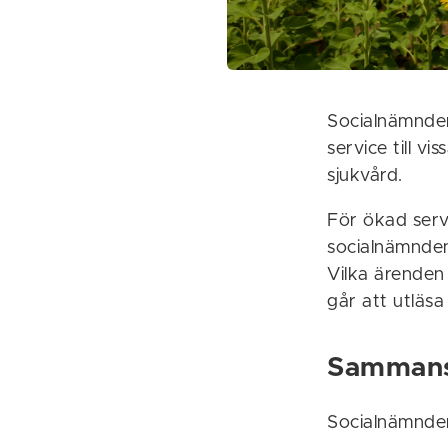
Socialnämnden
service till 
sjukvård.
För ökad servi
socialnämnden 
Vilka ärenden
går att utläsa
Sammans
Socialnämnden 