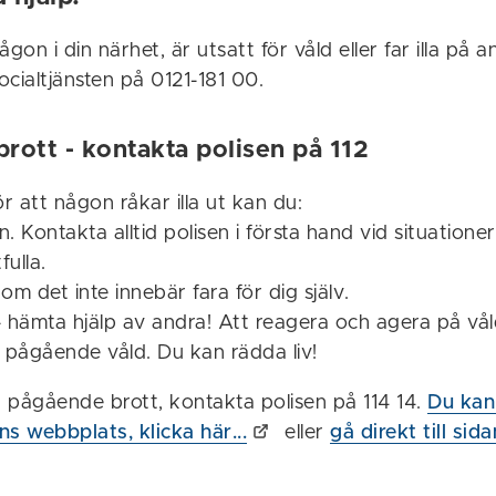
gon i din närhet, är utsatt för våld eller far illa på 
cialtjänsten på 0121-181 00.
rott - kontakta polisen på 112
ör att någon råkar illa ut kan du:
en. Kontakta alltid polisen i första hand vid situation
fulla.
om det inte innebär fara för dig själv.
- hämta hjälp av andra! Att reagera och agera på vå
a pågående våld. Du kan rädda liv!
t pågående brott, kontakta polisen på 114 14.
Du kan
s webbplats, klicka här...
eller
gå direkt till sid