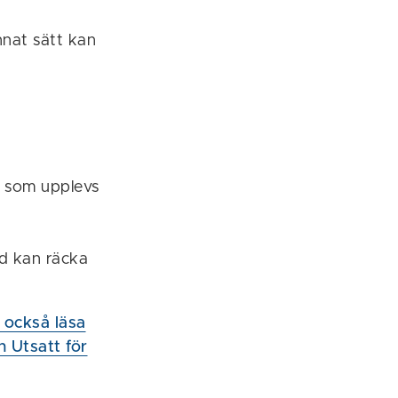
annat sätt kan
er som upplevs
ld kan räcka
 också läsa
an Utsatt för