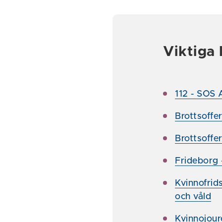
Viktiga 
112 - SOS A
Brottsoffer
Brottsoffe
Frideborg -
Kvinnofrids
och våld
Kvinnojour