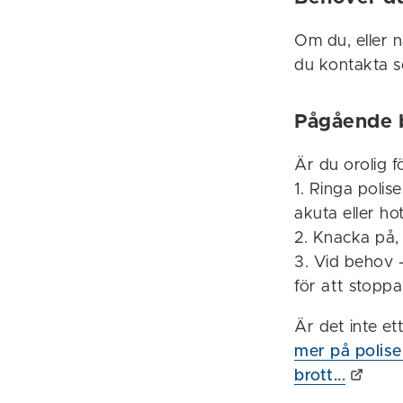
Om du, eller nå
du kontakta so
Pågående b
Är du orolig f
1. Ringa polis
akuta eller hot
2. Knacka på, 
3. Vid behov 
för att stopp
Är det inte et
mer på polisen
brott...