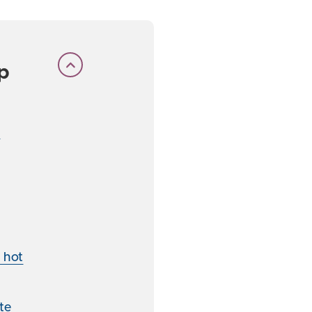
p
ö
r hot
te