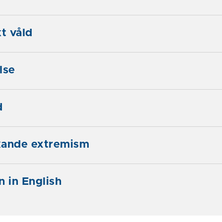
t våld
lse
d
kande extremism
n in English