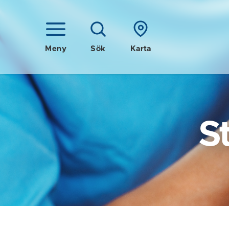
Meny
Sök
Karta
S