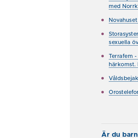
med Norr
Novahuset 
Storasyster
sexuella ö
Terrafem -
härkomst. 
Våldsbeja
Orostelefo
Är du barn 