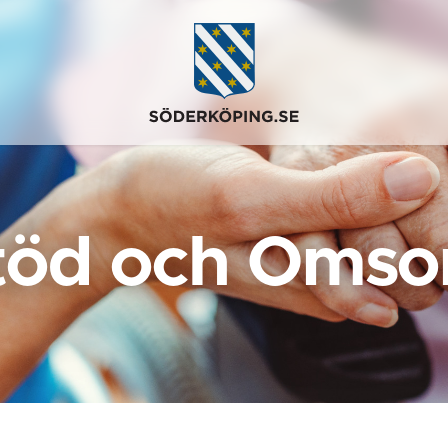
töd och Omso