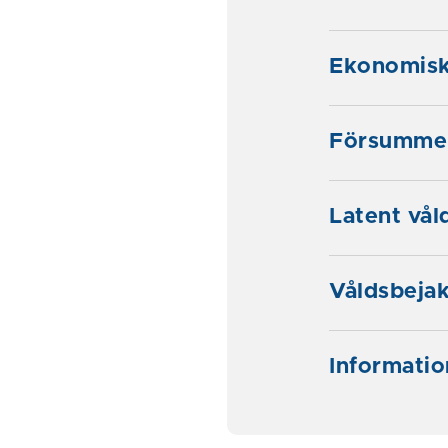
Ekonomisk
Försumme
Latent vål
Våldsbeja
Informatio