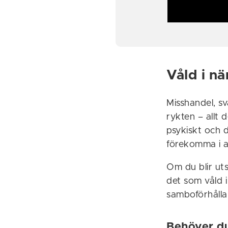
Våld i nä
Misshandel, sv
rykten – allt 
psykiskt och d
förekomma i al
Om du blir ut
det som våld i
samboförhållan
Behöver du