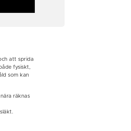
och att sprida
både fysiskt,
 våld som kan
 nära räknas
släkt.