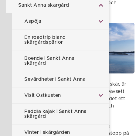
finskurna arkipelager med tusentals öar och
Sankt Anna skärgård
vikar samt många vackra naturreservat.
Aspöja
En roadtrip bland
skärgårdspärlor
Boende i Sankt Anna
skärgård
Sevärdheter i Sankt Anna
S:t Anna skärgård, med alla sina kobbar och skär, är
en fröjd att uppleva med kajak eller kanot. Oavsett
Visit Ostkusten
om du är nybörjare eller erfaren paddlare är det ett
ypperligt sätt att komma närmare naturen och
Paddla kajak i Sankt Anna
skärgårdslivet.
skärgård
Packa en matsäck och paddla ut i den vackra
Vinter i skärgården
skärgården och njut av stillsamheten. Ta ett stopp på