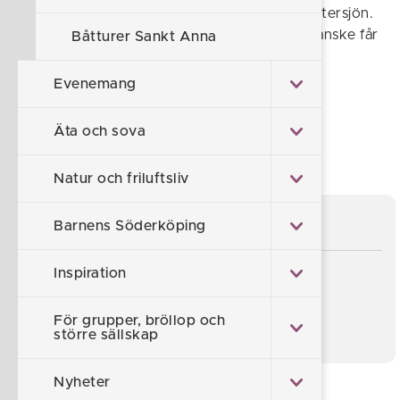
någon liten ö och ta ett svalkande dopp i Östersjön.
Upplev det rika fågellivet på nära håll, och kanske får
Båtturer Sankt Anna
du även en glimt av en säl.
Evenemang
Föreslå en ändring
Äta och sova
Sidan uppdaterad 2026-07-08
Natur och friluftsliv
Bra länkar
Barnens Söderköping
Inspiration
Visit Sankt Anna
Sankt Anna Portalen
För grupper, bröllop och
större sällskap
Nyheter
Underliggande sidor