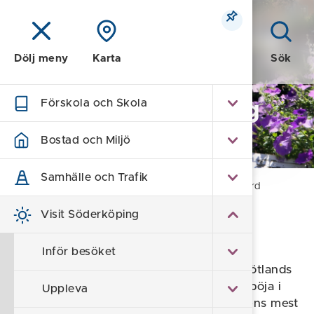
Meny
Sök
Dölj meny
Karta
Förskola och Skola
Visit Söderköping
- turism
Bostad och Miljö
Samhälle och Trafik
Hem
/
Visit Söderköping
/
Sankt Anna skärgård
Visit Söderköping
Sankt Anna skärgård
Inför besöket
Sankt Anna skärgård ligger mitt i Östergötlands
ljuvliga skärgård och sträcker sig från Aspöja i
Uppleva
norr till Södra Finnö i söder. En av världens mest