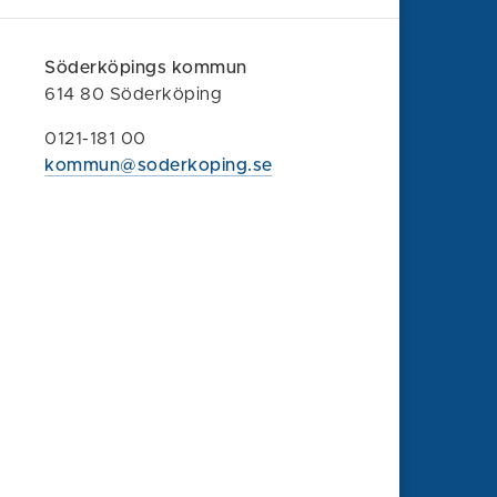
Söderköpings kommun
614 80 Söderköping
0121-181 00
kommun@soderkoping.se
Söderköpings kommun
614 80 Söderköping
0121-181 00
kommun@soderkoping.se
Kontakta oss
Faktura och organisationsnummer
Felanmälan
Synpunkt eller klagomål