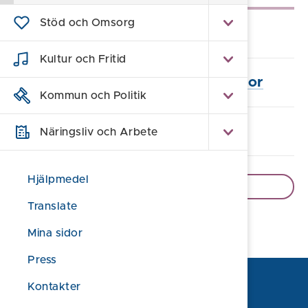
Stöd och Omsorg
Aspöja
Kultur och Fritid
En roadtrip bland skärgårdspärlor
Kommun och Politik
Boende i Sankt Anna skärgård
Näringsliv och Arbete
Hjälpmedel
Visa fler sidor
Translate
Mina sidor
Press
Kontakter