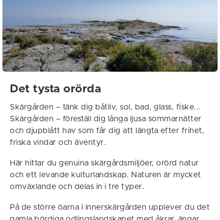
Det tysta orörda
Skärgården – tänk dig båtliv, sol, bad, glass, fiske...
Skärgården – föreställ dig långa ljusa sommarnätter
och djupblått hav som får dig att längta efter frihet,
friska vindar och äventyr.
Här hittar du genuina skärgårdsmiljöer, orörd natur
och ett levande kulturlandskap. Naturen är mycket
omväxlande och delas in i tre typer.
På de större öarna i innerskärgården upplever du det
gamla bördiga odlingslandskapet med åkrar, ängar