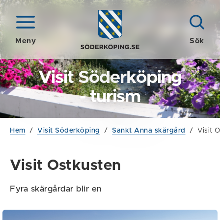
Meny
Sök
Visit Söderköping
- turism
Hem
/
Visit Söderköping
/
Sankt Anna skärgård
/
Visit 
Visit Ostkusten
Fyra skärgårdar blir en