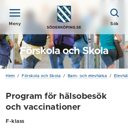
Meny
Sök
Förskola och Skola
Hem
/
Förskola och Skola
/
Barn- och elevhälsa
/
Elevhä
Program för hälsobesök
och vaccinationer
F-klass