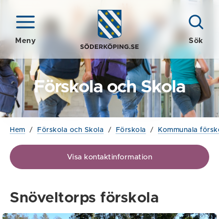
Meny
Sök
Förskola och Skola
Hem
/
Förskola och Skola
/
Förskola
/
Kommunala försk
Visa kontaktinformation
Snöveltorps förskola