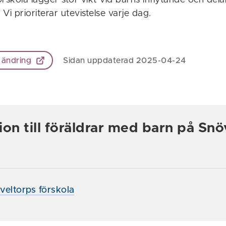
rskola lägger stor vikt vid barns inflytande och dela
 Vi prioriterar utevistelse varje dag.
 ändring
Sidan uppdaterad 2025-04-24
ion till föräldrar med barn på Snö
veltorps förskola