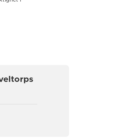
ktighet i
veltorps