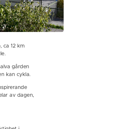
, ca 12 km
le.
Halva gården
en kan cykla.
nspirerande
delar av dagen,