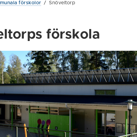
unala förskolor
/
Snöveltorp
ltorps förskola