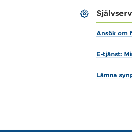
Självserv
Ansök om f
E-tjänst: M
Lämna syn