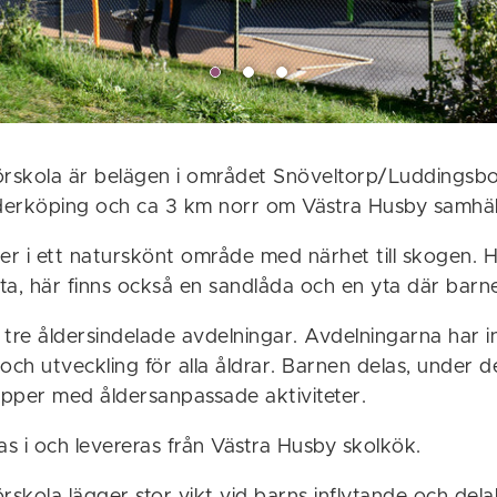
örskola är belägen i området Snöveltorp/Luddingsbo
erköping och ca 3 km norr om Västra Husby samhäl
ger i ett naturskönt område med närhet till skogen. 
ta, här finns också en sandlåda och en yta där barn
 tre åldersindelade avdelningar. Avdelningarna har i
k och utveckling för alla åldrar. Barnen delas, under 
rupper med åldersanpassade aktiviteter.
as i och levereras från Västra Husby skolkök.