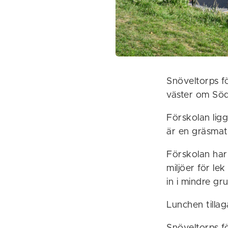
Snöveltorps f
väster om Söd
Förskolan lig
är en gräsmat
Förskolan har
miljöer för le
in i mindre g
Lunchen tillag