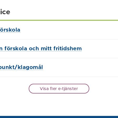
ice
örskola
in förskola och mitt fritidshem
punkt/klagomål
Visa fler e-tjänster