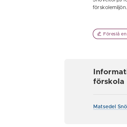
Snöveltorps fö
förskolemiljön.
Föreslå en
Informat
förskola
Matsedel Snö