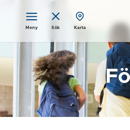
Meny
Sök
Karta
Fö