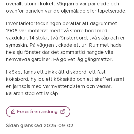
överallt utom i köket. Väggarna var panelade och
ovanför panelen var de oljemålade eller tapetserade.
Inventarieförteckningen berättar att dagrummet
1908 var möblerat med två större bord med
vaxdukar, 14 stolar, två fönsterbord, två skåp och en
symaskin. På väggen tickade ett ur. Rummet hade
hela sju fönster där det sommartid hängde vita
hemvävda gardiner. På golvet låg gångmattor.
I köket fanns ett zinkklätt diskbord, ett fast
köksbord, hyllor, ett köksskåp och ett skafferi samt
en järnspis med varmvattencistern och vedlår. I
källaren stod ett isskåp
Föreslå en ändring
Sidan granskad 2025-09-02