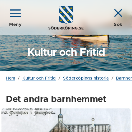
Meny
Sök
Kultur och Fritid
Hem
/
Kultur och Fritid
/
Söderköpings historia
/
Barnhe
Det andra barnhemmet