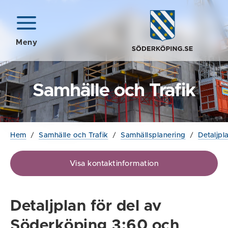
Meny
Samhälle och Trafik
Hem
/
Samhälle och Trafik
/
Samhällsplanering
/
Detaljpl
Visa kontaktinformation
Detaljplan för del av
Söderköping 3:60 och