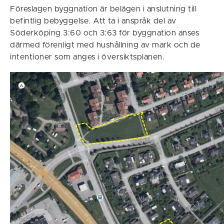
Föreslagen byggnation är belägen i anslutning till
befintlig bebyggelse. Att ta i anspråk del av
Söderköping 3:60 och 3:63 för byggnation anses
därmed förenligt med hushållning av mark och de
intentioner som anges i översiktsplanen.