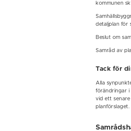
kommunen skul
Samhällsbygg
detaljplan fö
Beslut om sa
Samråd av pla
Tack för d
Alla synpunkt
förändringar i
vid ett senare 
planförslaget.
Samrådsh