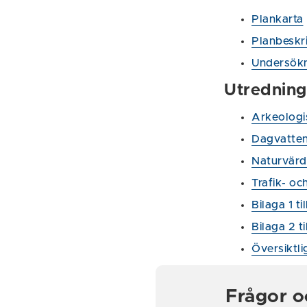
Plankarta
Planbeskr
Undersökn
Utredning
Arkeologi
Dagvatten
Naturvärd
Trafik- oc
Bilaga 1 ti
Bilaga 2 ti
Översiktl
Frågor o