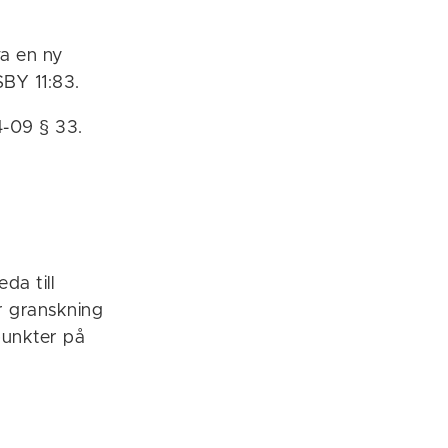
a en ny
BY 11:83.
4-09 § 33.
da till
ör granskning
npunkter på