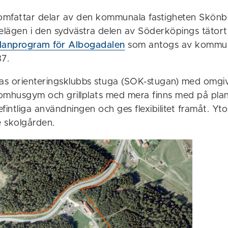
omfattar delar av den kommunala fastigheten Skön
belägen i den sydvästra delen av Söderköpings tätor
lanprogram för Albogadalen
som antogs av kommun
87.
as orienteringsklubbs stuga (SOK-stugan) med omgi
omhusgym och grillplats med mera finns med på plan
fintliga användningen och ges flexibilitet framåt. Ytor
 skolgården.