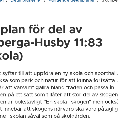
ng
/
Detaljplanering
/
Pågående detaljplaner
/
Skönber
jplan för del av
berga-Husby 11:83
kola)
 syftar till att uppföra en ny skola och sporthal
kså som park och natur för att kunna fortsätta 
r att varsamt gallra bland träden och passa in
n på ett sätt som tillåter att stor del av skoge
den är bokstavligt ”En skola i skogen” men ocks
et innebär att skogens närvaro ska vara påtaglig
ne i skolan såväl som på skolgården.