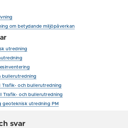
ivning
ing om betydande miljöpåverkan
ar
sk utredning
utredning
esinventering
h bullerutredning
ll Trafik- och bullerutredning
ll Trafik- och bullerutredning
ig geoteknisk utredning PM
ch svar