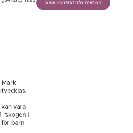
ga-Husby 11:83
Visa kontaktinformation
l. Mark
utvecklas.
n kan vara
å ”skogen i
 för barn