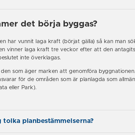
mer det börja byggas?
en har vunnit laga kraft (börjat gälla) så kan man sö
n vinner laga kraft tre veckor efter att den antagit
beslutet inte överklagas.
ll den som äger marken att genomföra byggnationen
varar för de områden som är planlagda som allmän
ta eller Park).
g tolka planbestämmelserna?