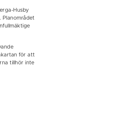
berga-Husby
t. Planområdet
fullmäktige
vande
kartan för att
na tillhör inte