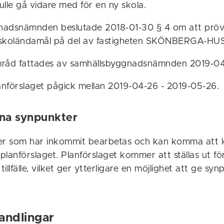
le gå vidare med för en ny skola.
nadsnämnden beslutade 2018-01-30 § 4 om att pröv
r skoländamål på del av fastigheten SKÖNBERGA-HUS
mråd fattades av samhällsbyggnadsnämnden 2019-0
nförslaget pågick mellan 2019-04-26 - 2019-05-26.
ina synpunkter
er som har inkommit bearbetas och kan komma att le
 planförslaget. Planförslaget kommer att ställas ut f
tillfälle, vilket ger ytterligare en möjlighet att ge sy
andlingar