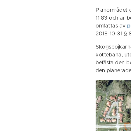
Planområdet 
11:83 och är 
omfattas av
p
2018-10-31 § 
Skogspojkarn
kottebana, ut
befästa den be
den planerade