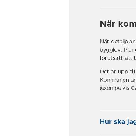
När kom
När detaljplan
bygglov. Plane
förutsatt att 
Det är upp ti
Kommunen ans
(exempelvis Ga
Hur ska ja