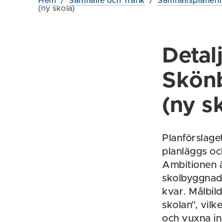
Hem
/
Samhälle och Trafik
/
Samhällsplaneri
(ny skola)
Detal
Skön
(ny s
Planförslaget
planläggs oc
Ambitionen ä
skolbyggnade
kvar. Målbil
skolan”, vilk
och vuxna in