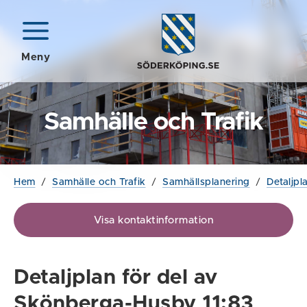
Meny
Samhälle och Trafik
Hem
/
Samhälle och Trafik
/
Samhällsplanering
/
Detaljpl
Visa kontaktinformation
Detaljplan för del av
Skönberga-Husby 11:83