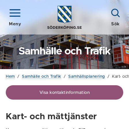
Meny
Sök
Samhälle och Trafik
Hem
/
Samhälle och Trafik
/
Samhällsplanering
/
Kart- oc
Visa kontaktinformation
Kart- och mättjänster