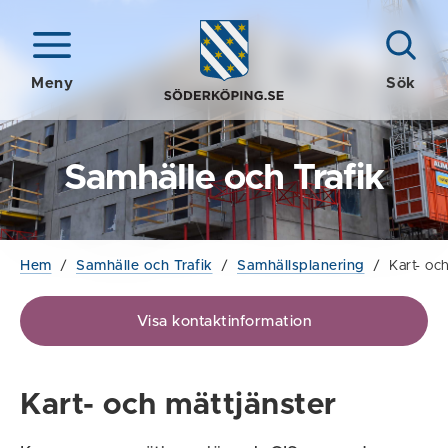
Meny
Sök
Samhälle och Trafik
Hem
/
Samhälle och Trafik
/
Samhällsplanering
/
Kart- oc
Visa kontaktinformation
Kart- och mättjänster