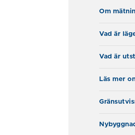
Om mätnin
Vad är läg
Vad är uts
Läs mer o
Gränsutvis
Nybyggnad