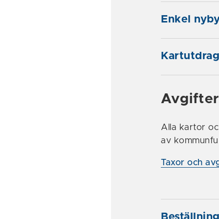
Enkel nyb
Kartutdra
Avgifte
Alla kartor oc
av kommunful
Taxor och avg
Beställnin