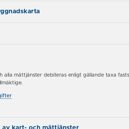
yggnadskarta
g
r
h alla mättjänster debiteras enligt gällande taxa fasts
lmäktige.
ifter
g av kart- och mättjänster