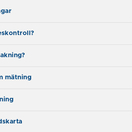
gar
eskontroll?
takning?
m mätning
ning
skarta