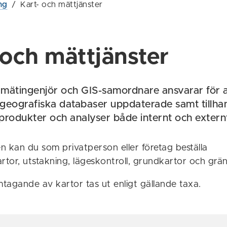
ng
/
Kart- och mättjänster
 och mättjänster
ätingenjör och GIS-samordnare ansvarar för at
eografiska databaser uppdaterade samt tillha
produkter och analyser både internt och extern
kan du som privatperson eller företag beställa
tor, utstakning, lägeskontroll, grundkartor och grän
mtagande av kartor tas ut enligt gällande taxa.