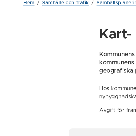
Hem
/
Samhälle och Trafik
/
Samhällsplaneri
Kart-
Kommunens m
kommunens g
geografiska 
Hos kommunen 
nybyggnadskar
Avgift för fra