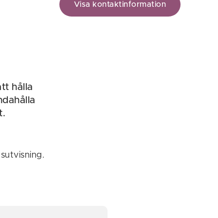
Visa kontaktinformation
t hålla
ndahålla
t.
sutvisning.