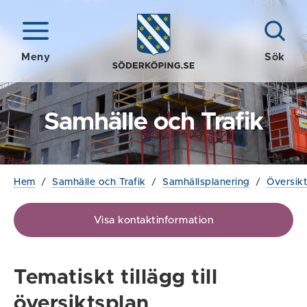
Meny
Sök
Samhälle och Trafik
Hem
/
Samhälle och Trafik
/
Samhällsplanering
/
Översikt
Visa kontaktinformation
Tematiskt tillägg till
översiktsplan