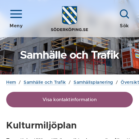
Meny
Sök
Samhälle och Trafik
Hem
/
Samhälle och Trafik
/
Samhällsplanering
/
Översikt
Visa kontaktinformation
Kulturmiljöplan