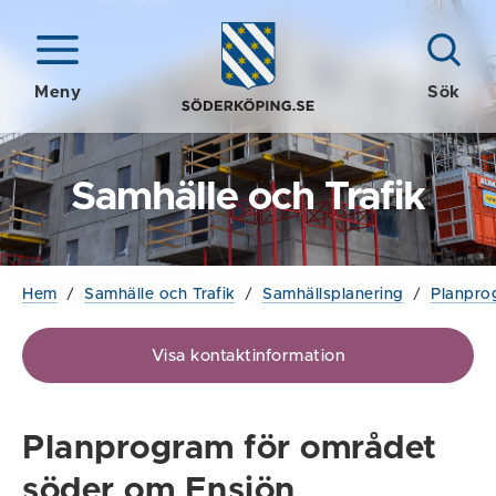
Meny
Sök
Samhälle och Trafik
Hem
/
Samhälle och Trafik
/
Samhällsplanering
/
Planpro
Visa kontaktinformation
Planprogram för området
söder om Ensjön