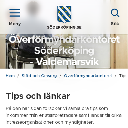
Meny
Sök
Överförmyndarkontoret
Söderköping
- Valdemarsvik
Hem
/
Stöd och Omsorg
/
Överförmyndarkontoret
/
Tips
Tips och länkar
På den här sidan försöker vi samla bra tips som
inkommer från er ställföreträdare samt länkar till olika
intresseorganisationer och myndigheter.