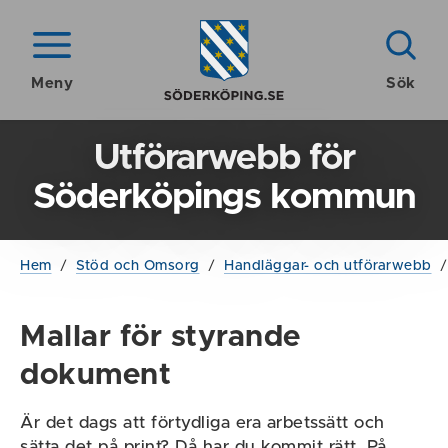
Meny
Sök
Utförarwebb för
Söderköpings kommun
Hem
/
Stöd och Omsorg
/
Handläggar- och utförarwebb
Mallar för styrande
dokument
Är det dags att förtydliga era arbetssätt och
sätta det på print? Då har du kommit rätt. På