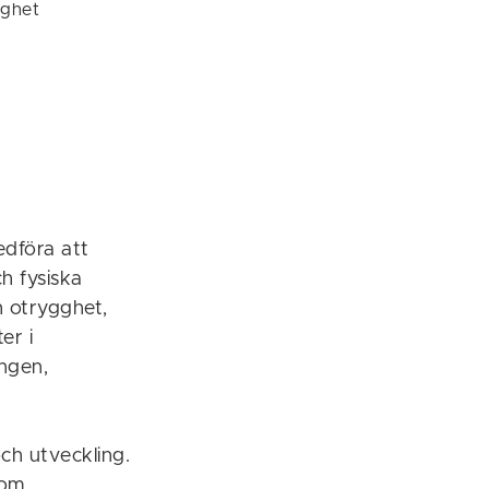
ighet
edföra att
h fysiska
h otrygghet,
er i
ingen,
och utveckling.
som