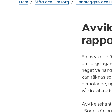
Hem
/
Stöd och Omsorg
/
Handläggar- och 
Avvik
rappo
En avvikelse 
omsorgstagaren
negativa händ
kan räknas so
bemötande, up
vårdrelaterade
Avvikelsehante
I Söderköping