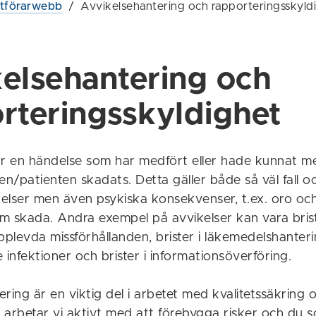
utförarwebb
/
Avvikelsehantering och rapporteringsskyld
elsehantering och
rteringsskyldighet
är en händelse som har medfört eller hade kunnat m
/patienten skadats. Detta gäller både så väl fall oc
elser men även psykiska konsekvenser, t.ex. oro oc
m skada. Andra exempel på avvikelser kan vara brist
plevda missförhållanden, brister i läkemedelshanter
 infektioner och brister i informationsöverföring.
ring är en viktig del i arbetet med kvalitetssäkring 
 arbetar vi aktivt med att förebygga risker och du 