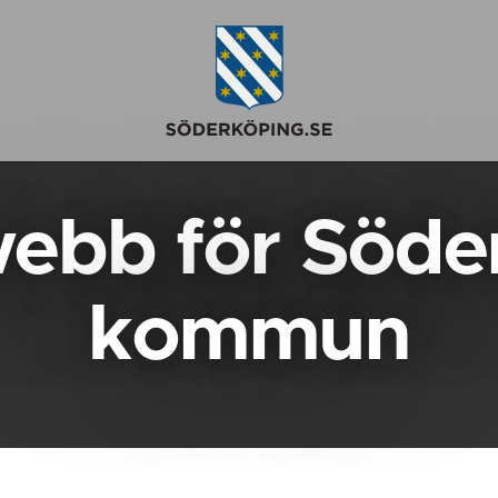
webb för Söde
kommun