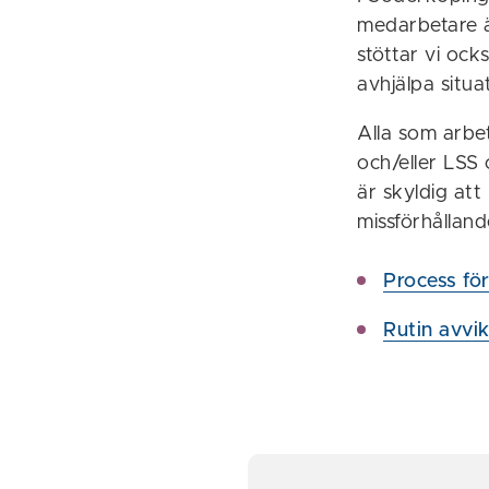
medarbetare ä
stöttar vi ock
avhjälpa situa
Alla som arbet
och/eller LSS
är skyldig att
missförhållan
Process fö
Rutin avvi