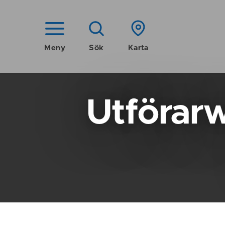
Meny
Sök
Karta
Utförar