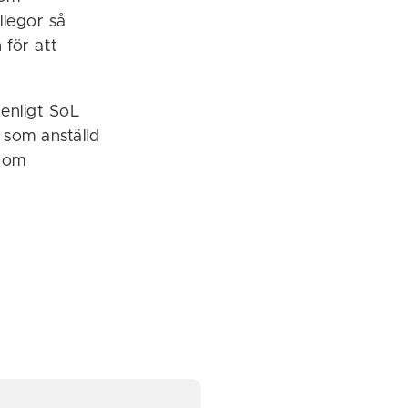
llegor så
 för att
 enligt SoL
 som anställd
a om