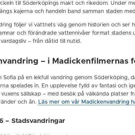
yckeln till Söderköpings makt och rikedom. Under me
 längs kajerna och handeln band samman staden me
ing följer vi vattnets väg genom historien och ser 
hamnar och förändrade vattennivåer format stadens 
vardagsliv – från dåtid till nutid.
nvandring
– i Madickenfilmernas 
n Sofia på en lekfull vandring genom Söderköping, d
na spelades in. En upplevelse fylld av fantasi och i
i vuxens sällskap – med besök på välkända platser fr
ränder och ån.
Läs mer om vår Madickenvandring h
6 – Stadsvandringar