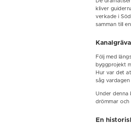
De dramatiser
kliver guidern
verkade i Söd
samman till e
Kanalgräva
Följ med läng
byggprojekt mö
Hur var det a
såg vardagen 
Under denna k
drömmar och l
En histor