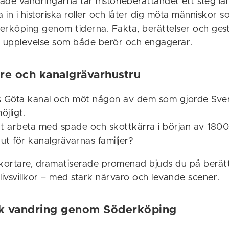
ade vandringarna tar historieberättandet ett steg lä
a in i historiska roller och låter dig möta människor 
erköping genom tiderna. Fakta, berättelser och gest
n upplevelse som både berör och engagerar.
re och kanalgrävarhustru
s Göta kanal och möt någon av dem som gjorde Sver
jligt.
tt arbeta med spade och skottkärra i början av 1800
ut för kanalgrävarnas familjer?
ortare, dramatiserade promenad bjuds du på berätte
ivsvillkor – med stark närvaro och levande scener.
isk vandring genom Söderköping