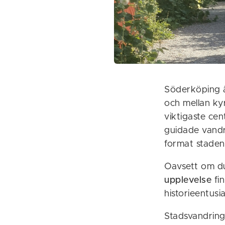
Söderköping är
och mellan ky
viktigaste cen
guidade vandr
format stadens
Oavsett om du
upplevelse
fi
historieentusia
Stadsvandring