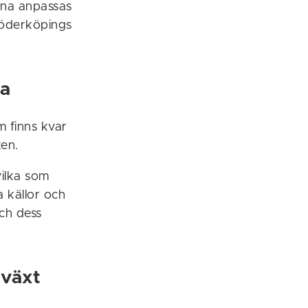
rna anpassas
 Söderköpings
na
 finns kvar
en.
vilka som
 källor och
och dess
mväxt