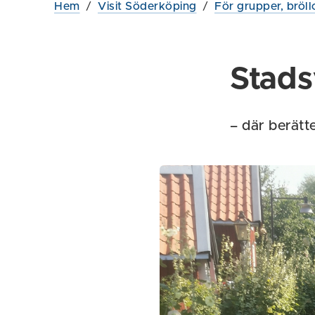
Hem
/
Visit Söderköping
/
För grupper, bröll
Stads
– där berätt