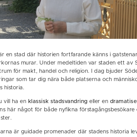
 en stad där historien fortfarande känns i gatstena
rkornas murar. Under medeltiden var staden ett av 
trum för makt, handel och religion. I dag bjuder Söder
ingar som tar dig nära både platserna och männis
 historia.
 vill ha en
klassisk stadsvandring
eller en
dramatise
nns här något för både nyfikna förstagångsbesökare
ster.
arna är guidade promenader där stadens historia l