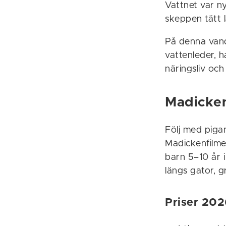
Vattnet var n
skeppen tätt
På denna vandr
vattenleder, 
näringsliv och 
Madicke
Följ med piga
Madickenfilmer
barn 5–10 år 
längs gator, g
Priser 202