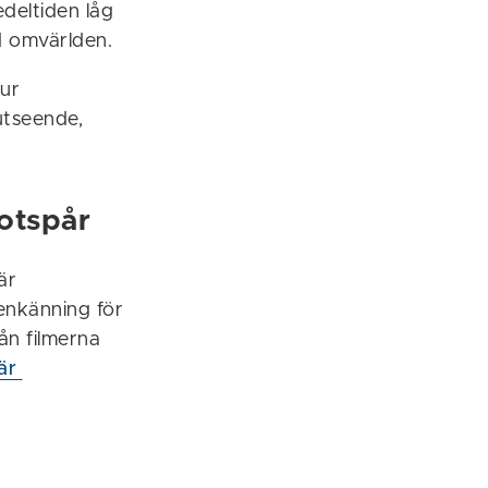
deltiden låg
d omvärlden.
hur
utseende,
fotspår
är
genkänning för
ån filmerna
är