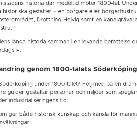
 stadens historia där medeltid möter 1800-tal. Unde
ra historiska gestalter – en borgare eller borgarhustr
losterområdet, Drottning Helvig samt en kanalgrävare
stru.
dens långa historia samman i en levande berättelse o
dagsliv.
vandring genom 1800-talets Söderköpin
öderköping under 1800-talet? Följ med på en dram
tre guider gestaltar personer och miljöer som spegla
er industrialiseringens tid.
om ger både historisk kunskap och känsla för människ
mvälvningar.