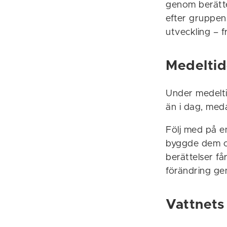
genom berätte
efter gruppens
utveckling – f
Medeltid
Under medelti
än i dag, med
Följ med på e
byggde dem oc
berättelser få
förändring g
Vattnets