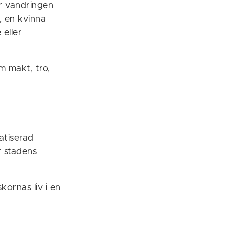
r vandringen
u, en kvinna
 eller
m makt, tro,
g
atiserad
r stadens
ornas liv i en