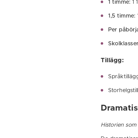
1 timme:
1 
1,5 timme:
1
Per påbörj
Skolklass
Tillägg:
Språktilläg
Storhelgsti
Dramatis
Historien som