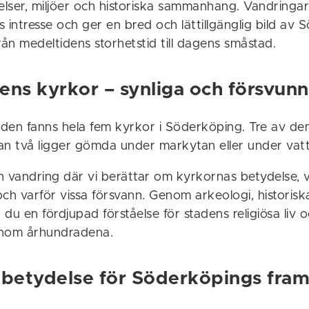
lser, miljöer och historiska sammanhang. Vandringa
 intresse och ger en bred och lättillgänglig bild av
rån medeltidens storhetstid till dagens småstad.
ens kyrkor – synliga och försvun
den fanns hela fem kyrkor i Söderköping. Tre av dem
an två ligger gömda under markytan eller under vatt
n vandring där vi berättar om kyrkornas betydelse, 
h varför vissa försvann. Genom arkeologi, historiska
r du en fördjupad förståelse för stadens religiösa liv 
enom århundradena.
 betydelse för Söderköpings fra