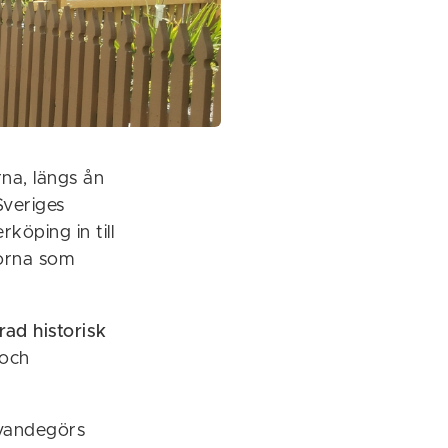
rna, längs ån
Sveriges
köping in till
korna som
rad historisk
 och
evandegörs