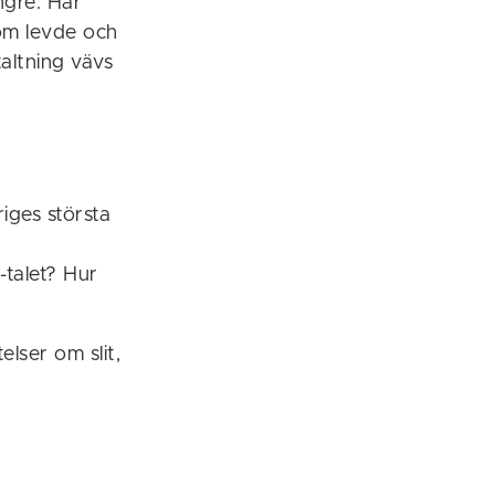
ngre. Här
som levde och
altning vävs
iges största
-talet? Hur
lser om slit,