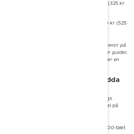
Språktillägg per timme och guide: 260 kr (325 kr
inkl. moms)
Storhelgstillägg per timme och guide: 420 kr (525
kr inkl. moms)
Prisskillnaden jämfört med stadsvandringar beror på
att de dramatiserade vandringarna kräver fler guider,
kostym, gestaltning och manus – och erbjuder en
mer upplevelsebaserad guidning.
Bussguidning och skräddarsydda
turer
Med egen buss kan ni upptäcka Söderköpings
omgivningar tillsammans med guide. Exempel på
utflyktsmål:
Stegeborgs slottsruin
– med anor från 1200-talet