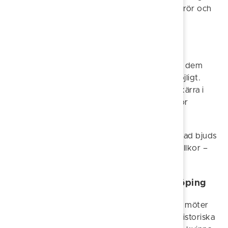
vävs samman till en upplevelse som både berör och
engagerar.
Kanalgrävare och kanalgrävarhustru
Följ med längs Göta kanal och möt någon av dem
som gjorde Sveriges största byggprojekt möjligt.
Hur var det att arbeta med spade och skottkärra i
början av 1800-talet? Hur såg vardagen ut för
kanalgrävarnas familjer?
Under denna kortare, dramatiserade promenad bjuds
du på berättelser om slit, drömmar och livsvillkor –
med stark närvaro och levande scener.
En historisk vandring genom Söderköping
En resa genom stadens historia där medeltid möter
1800-tal. Under vandringen träffar du flera historiska