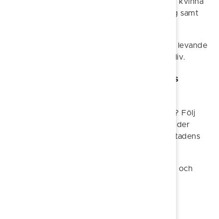
gestalter – en borgare eller borgarhustru, en kvinna
eller munk i klosterområdet, Drottning Helvig samt
en kanalgrävare eller kanalgrävarhustru.
Här binds stadens långa historia samman i en levande
berättelse om makt, tro, handel och vardagsliv.
Historisk vandring genom 1800-talets
Söderköping
Vad formade Söderköping under 1800-talet? Följ
med på en dramatiserad vandring där tre guider
gestaltar personer och miljöer som speglar stadens
förändring under industrialiseringens tid.
En vandring som ger både historisk kunskap och
känsla för människornas liv i en tid av stora
omvälvningar.
Kvinnorna och medeltiden