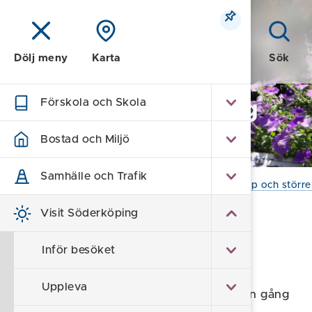
Meny
Sök
Dölj meny
Karta
Förskola och Skola
Visit Söderköping
- turism
Bostad och Miljö
Samhälle och Trafik
Hem
/
Visit Söderköping
/
För grupper, bröllop och större
Visit Söderköping
Stadsvandring &
Inför besöket
guidade turer
Uppleva
– där berättelserna lever, precis där de en gång
tog form.