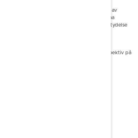
Under medeltiden växte Söderköping till en av
Sveriges mest betydelsefulla städer. På denna
vandring möter du kvinnor som haft stor betydelse
för stadens historia – några välkända, andra
verksamma i det fördolda.
En dramatiserad vandring som ger nya perspektiv på
makt, vardag och livsvillkor i det medeltida
Söderköping.
Pris – Dramatiserade vandringar
Pris:
2 160 kr (2 700 kr inkl. moms)
Tid:
ca 1 timme
Tillägg: