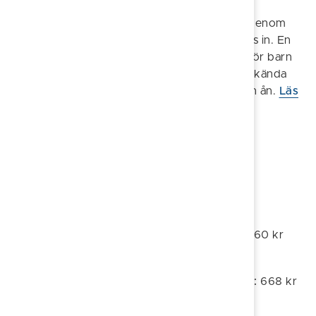
Följ med pigan Sofia på en lekfull vandring genom
Söderköping, där Madickenfilmerna spelades in. En
upplevelse fylld av fantasi och igenkänning för barn
5–10 år i vuxens sällskap – med besök på välkända
platser från filmerna längs gator, gränder och ån.
Läs
mer om vår Madickenvandring här
Priser 2026 – Stadsvandringar
1 timme:
1 196 kr (1 495 kr inkl. moms)
1,5 timme:
1 964 kr (2 455 kr inkl. moms)
Per påbörjad timme därutöver:
768 kr (960 kr
inkl. moms)
Skolklasser inom Söderköpings kommun:
668 kr
(835 kr inkl. moms)