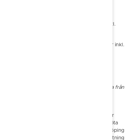
Tillägg:
Språktillägg per timme: 260 kr (325 kr inkl.
moms)
Storhelgstillägg per timme: 420 kr (525 kr inkl.
moms)
Dramatiserade historiska
vandringar
Historien som upplevelse – möt människorna från
förr
De dramatiserade vandringarna tar
historieberättandet ett steg längre. Här kliver
guiderna in i historiska roller och låter dig möta
människor som levde och verkade i Söderköping
genom tiderna. Fakta, berättelser och gestaltning