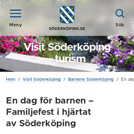
Meny
Sök
Visit Söderköping
- turism
Hem
/
Visit Söderköping
/
Barnens Söderköping
/
En da
En dag för barnen –
Familjefest i hjärtat
av Söderköping