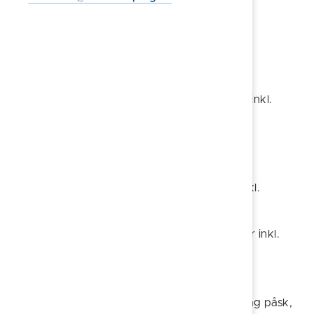
E-post:
visit@soderkoping.se
Priser 2026
Madickenvandring i Söderköping
Stadsvandring 1 timme:
1 196 kr
(1 495 kr inkl.
moms)
Tillägg
Språktillägg per timme:
260 kr
(325 kr inkl.
moms)
Storhelgstillägg per timme:
420 kr
(525 kr inkl.
moms)
Storhelg avser:
Långfredag, påskafton, påskdagen, annandag påsk,