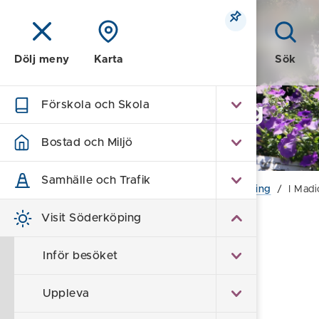
Meny
Sök
Dölj meny
Karta
Förskola och Skola
Visit Söderköping
- turism
Bostad och Miljö
Samhälle och Trafik
Hem
/
Visit Söderköping
/
Barnens Söderköping
/
I Madi
Visit Söderköping
I Madickenfilmernas
Inför besöket
fotspår
- Madickenvandring
Uppleva