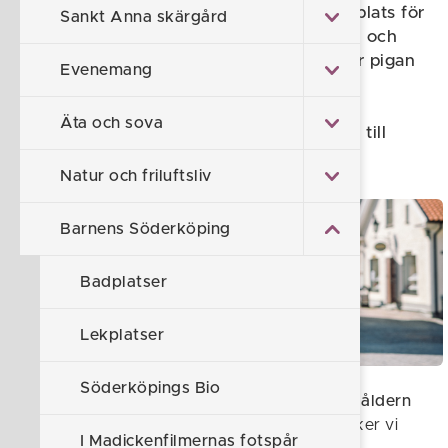
Visste du att Söderköping är inspelningsplats för
Sankt Anna skärgård
Madickenfilmerna? Följ med på en lekfull och
upplevelsebaserad Madickenvandring där pigan
Evenemang
Sofia guidar barn och vuxna genom
Söderköpings gator och berättar om alla
Äta och sova
tokigheter som hände när Madicken kom till
stan.
Natur och friluftsliv
Barnens Söderköping
Badplatser
Lekplatser
Söderköpings Bio
Denna vandring passar särskilt bra för
barn i åldern
5–10 år
, i vuxens sällskap. Tillsammans besöker vi
I Madickenfilmernas fotspår