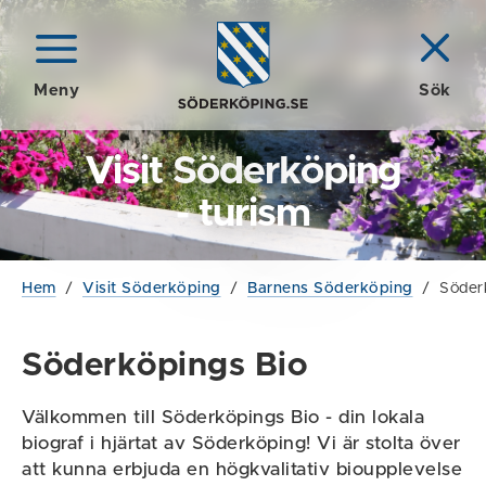
Meny
Sök
Visit Söderköping
- turism
Hem
/
Visit Söderköping
/
Barnens Söderköping
/
Söder
Söderköpings Bio
Välkommen till Söderköpings Bio - din lokala
biograf i hjärtat av Söderköping! Vi är stolta över
att kunna erbjuda en högkvalitativ bioupplevelse