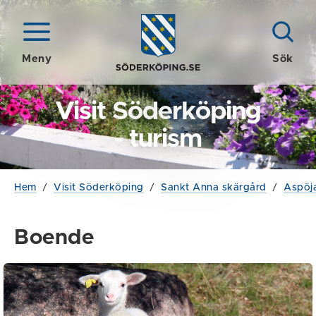
Meny
Sök
Visit Söderköping
- turism
Hem
/
Visit Söderköping
/
Sankt Anna skärgård
/
Aspöj
Boende