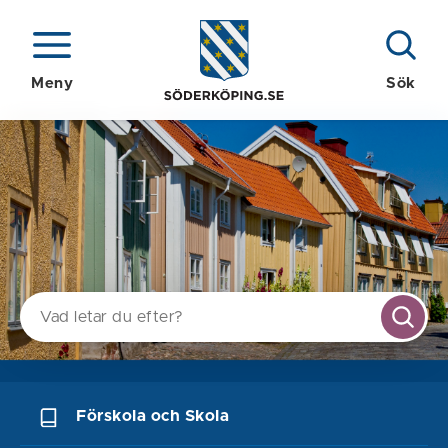
Meny
Sök
S
Förskola och Skola