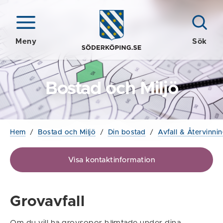
Meny
Sök
Bostad och Miljö
Hem
/
Bostad och Miljö
/
Din bostad
/
Avfall & Återvinni
Visa kontaktinformation
Grovavfall