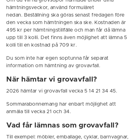
Om du vill ha grovsopor hämtade under dina
hämtningsveckor, använd formuläret
nedan. Beställning ska göras senast fredagen före
den vecka som hämtningen ska ske. Kostnaden är
495 kr per hämtningstillfälle och man får då lämna
upp till 3 kolli. Det finns även möjlighet att lämna 5
kolli till en kostnad på 709 kr.
Du som inte har egen soptunna får separat
information om hämtning av grovavfall.
När hämtar vi grovavfall?
2026 hämtar vi grovavfall vecka 5 14 21 34 45.
Sommarabonnemang har enbart möjlighet att
anmäla till vecka 21 och 34.
Vad får lämnas som grovavfall?
Till exempel: möbler, emballage, cyklar, barnvagnar,