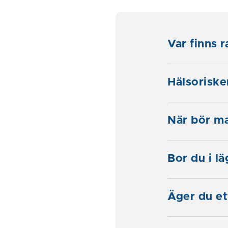
Var finns 
Hälsoriske
När bör m
Bor du i l
Äger du et