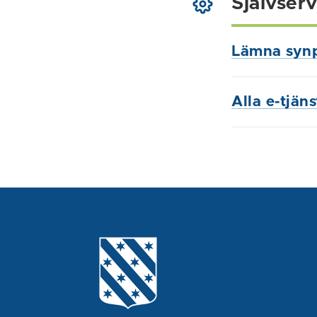
Självserv
Lämna syn
Alla e-tjän