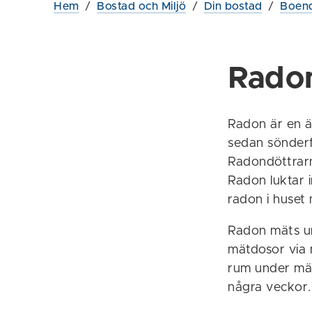
Hem
/
Bostad och Miljö
/
Din bostad
/
Boend
Rado
Radon är en ä
sedan sönderfa
Radondöttrarn
Radon luktar i
radon i huset
Radon mäts un
mätdosor via m
rum under mät
några veckor.