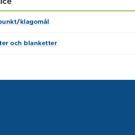
ice
punkt/klagomål
ster och blanketter