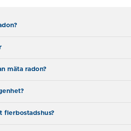
radon?
r
an mäta radon?
ägenhet?
t flerbostadshus?