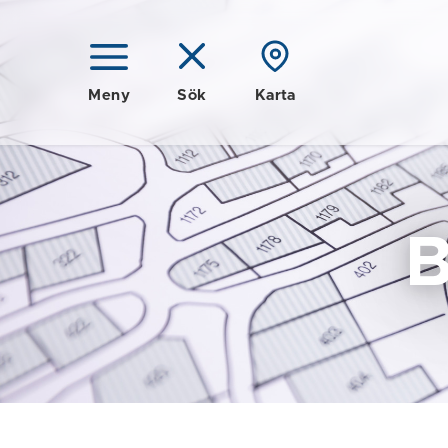
Meny
Sök
Karta
B