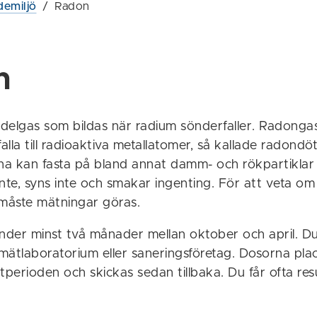
emiljö
/
Radon
n
delgas som bildas när radium sönderfaller. Radonga
lla till radioaktiva metallatomer, så kallade radondöt
a kan fasta på bland annat damm- och rökpartiklar i
nte, syns inte och smakar ingenting. För att veta om 
 måste mätningar göras.
der minst två månader mellan oktober och april. Du 
ätlaboratorium eller saneringsföretag. Dosorna place
perioden och skickas sedan tillbaka. Du får ofta res