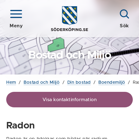
Meny
Sök
Bostad och Miljö
Hem
/
Bostad och Miljö
/
Din bostad
/
Boendemiljö
/
Ra
Visa kontaktinformation
Radon