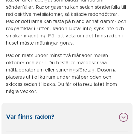
Radon är en ädelgas som bildas när radium
sönderfaller. Radongaserna kan sedan sönderfalla till
radioaktiva metallatomer, så kallade radondöttrar.
Radondöttrarna kan fasta på bland annat damm- och
rökpartiklar i luften. Radon luktar inte, syns inte och
smakar ingenting. För att veta om det finns radon i
huset måste mätningar göras.
Radon mäts under minst två månader mellan
oktober och april. Du beställer mätdosor via
mätlaboratorium eller saneringsföretag. Dosorna
placeras ut i olika rum under mätperioden och
skickas sedan tillbaka. Du får ofta resultatet inom
några veckor.
Var finns radon?