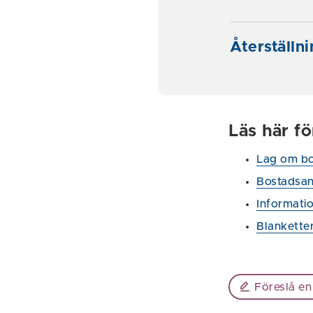
Återställn
Läs här f
Lag om bo
Bostadsan
Informati
Blankette
Föreslå en