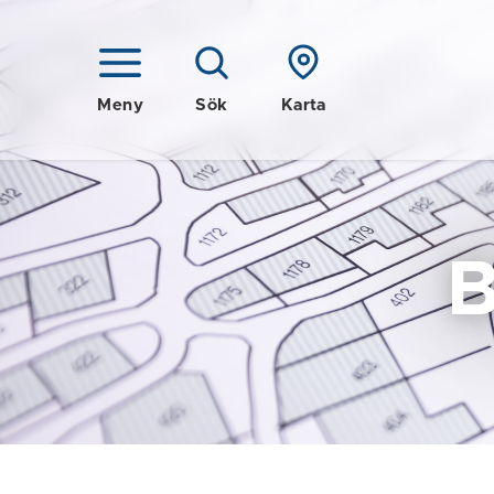
Meny
Sök
Karta
B