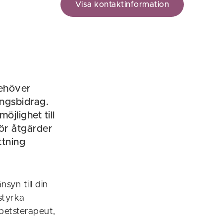
Visa kontaktinformation
behöver
ngsbidrag.
jlighet till
för åtgärder
ttning
yn till din
styrka
betsterapeut,