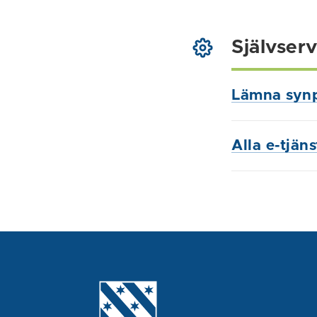
Självserv
Lämna syn
Alla e-tjän