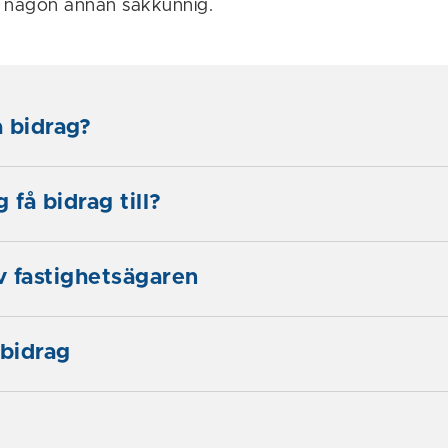
er någon annan sakkunnig.
 bidrag?
 få bidrag till?
av fastighetsägaren
bidrag