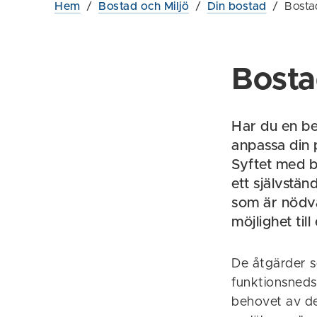
Hem
/
Bostad och Miljö
/
Din bostad
/
Bosta
Bost
Har du en be
anpassa din
Syftet med b
ett självstän
som är nödvä
möjlighet till
De åtgärder s
funktionsneds
behovet av de