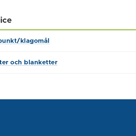
ice
punkt/klagomål
ster och blanketter