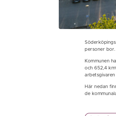
Söderköpings
personer bor
Kommunen har 
och 652,4 km²
arbetsgivaren
Här nedan fi
de kommunala