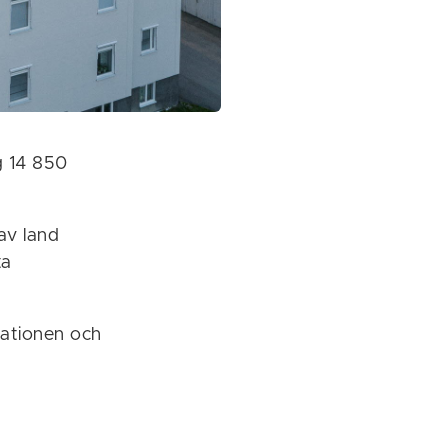
g 14 850
av land
ta
ationen och