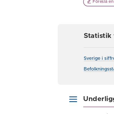
Föreslå en
Statisti
Sverige i siff
Befolkningsst
Underlig