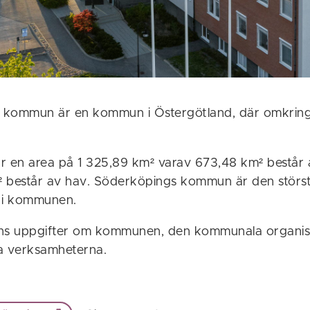
 kommun är en kommun i Östergötland, där omkrin
.
en area på 1 325,89 km² varav 673,48 km² består 
 består av hav. Söderköpings kommun är den störs
 i kommunen.
nns uppgifter om kommunen, den kommunala organis
 verksamheterna.