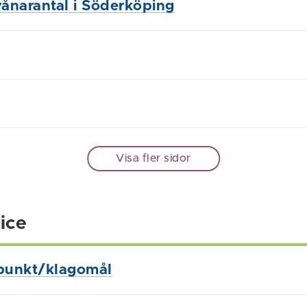
vånarantal i Söderköping
Visa fler sidor
ice
punkt/klagomål