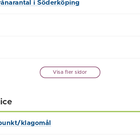
vånarantal i Söderköping
Visa fler sidor
ice
punkt/klagomål