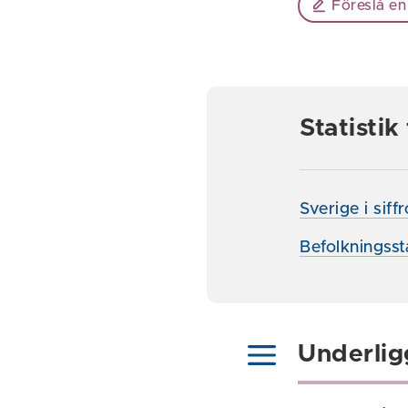
Föreslå en
Statisti
Sverige i siff
Befolkningsst
Underlig