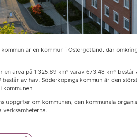
 kommun är en kommun i Östergötland, där omkrin
.
en area på 1 325,89 km² varav 673,48 km² består 
 består av hav. Söderköpings kommun är den störs
 i kommunen.
nns uppgifter om kommunen, den kommunala organis
 verksamheterna.