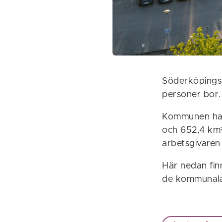
Söderköpings
personer bor
Kommunen har 
och 652,4 km²
arbetsgivaren
Här nedan fi
de kommunala