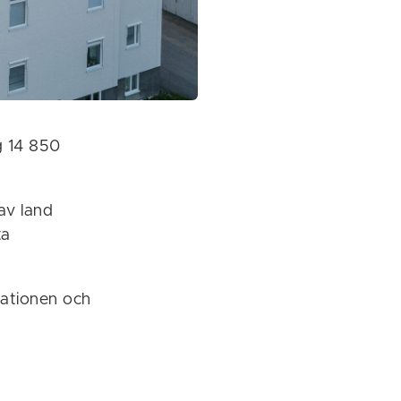
g 14 850
av land
ta
ationen och