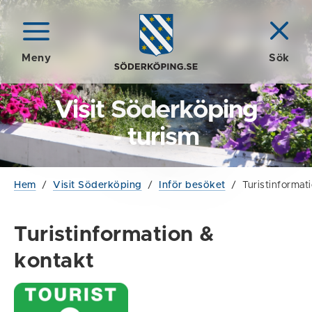
Meny
Sök
Visit Söderköping
- turism
Hem
/
Visit Söderköping
/
Inför besöket
/
Turistinformat
Turistinformation &
kontakt