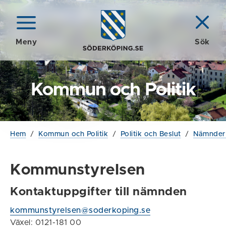
Meny
Sök
Kommun och Politik
Hem
/
Kommun och Politik
/
Politik och Beslut
/
Nämnder 
Kommunstyrelsen
Kontaktuppgifter till nämnden
kommunstyrelsen@soderkoping.se
Växel: 0121-181 00