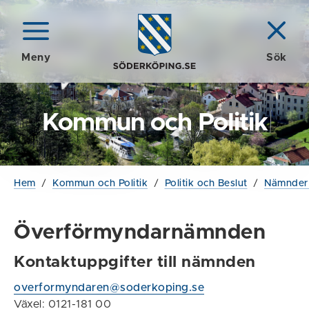
Meny
Sök
Kommun och Politik
Hem
/
Kommun och Politik
/
Politik och Beslut
/
Nämnder 
Överförmyndarnämnden
Kontaktuppgifter till nämnden
overformyndaren@soderkoping.se
Växel: 0121-181 00