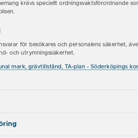
nemang krävs speciellt ordningsvaktsförordnande s
lisen.
d
svarar för besökares och personalens säkerhet, äv
nd- och utrymningssäkerhet.
nal mark, grävtillstånd, TA-plan - Söderköpings 
öring