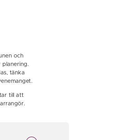
munen och
 planering.
as, tänka
evenemanget.
 till att
n arrangör.