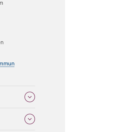
om
en
kommun