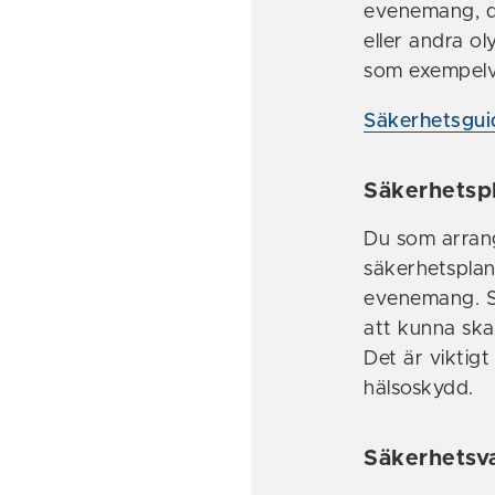
evenemang, de
eller andra ol
som exempelvis
Säkerhetsgui
Säkerhetsp
Du som arrang
säkerhetsplan
evenemang. Se
att kunna ska
Det är viktigt
hälsoskydd.
Säkerhetsv