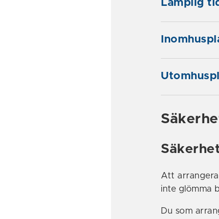
Lämplig ti
Inomhuspl
Utomhuspl
Säkerhe
Säkerhe
Att arrangera
inte glömma b
Du som arrang