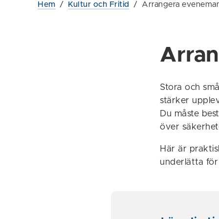
Hem
/
Kultur och Fritid
/
Arrangera evenema
Arra
Stora och små
stärker upple
Du måste best
över säkerhet
Här är praktis
underlätta för