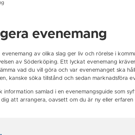
ng
ngera evenemang
 evenemang av olika slag ger liv och rörelse i kom
velsen av Söderköping. Ett lyckat evenemang kräver
ämma vad du vill göra och var evenemanget ska håll
en, kanske söka tillstånd och sedan marknadsföra 
k information samlad i en evenemangsguide som syftar
 dig att arrangera, oavsett om du är ny eller erfare