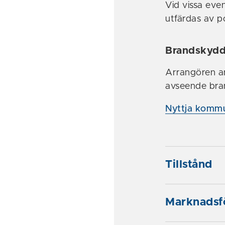
Vid vissa eve
utfärdas av po
Brandskyd
Arrangören an
avseende bra
Nyttja kommu
Tillstånd
Marknadsf