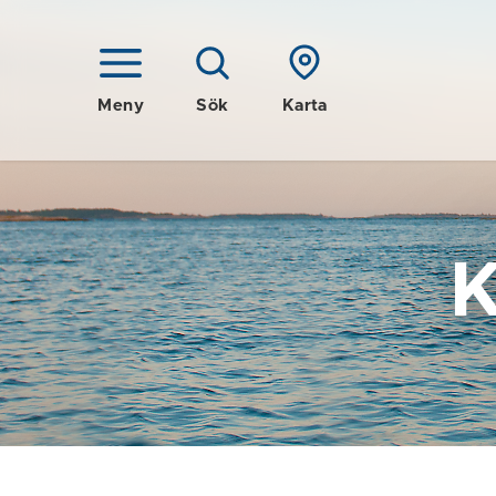
Meny
Sök
Karta
K