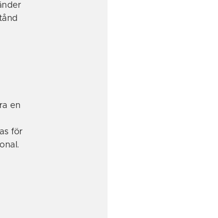
ränder
stånd
ra en
as för
onal.