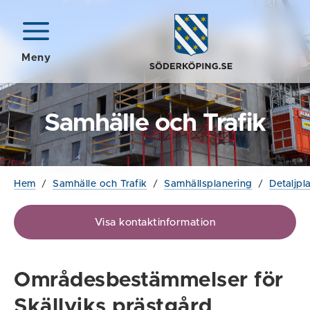
Meny
Samhälle och Trafik
Hem
/
Samhälle och Trafik
/
Samhällsplanering
/
Detaljpl
Visa kontaktinformation
Områdesbestämmelser för
Skällviks prästgård