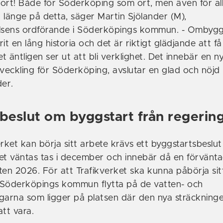
stort! Både för Söderköping som ort, men även för al
 länge på detta, säger Martin Sjölander (M),
sens ordförande i Söderköpings kommun. - Ombyg
it en lång historia och det är riktigt glädjande att få
 äntligen ser ut att bli verklighet. Det innebär en ny
eckling för Söderköping, avslutar en glad och nöjd
der.
 beslut om byggstart från regerin
rket kan börja sitt arbete krävs ett byggstartsbeslut
et väntas tas i december och innebär då en förvänt
ten 2026. För att Trafikverket ska kunna påbörja sit
 Söderköpings kommun flytta på de vatten- och
garna som ligger på platsen där den nya sträckning
tt vara.