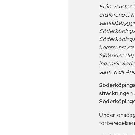
Från vänster 
ordförande; K
samhällsbygg
Söderköpings
Söderköpings 
kommunstyrel
Sjölander (M)
ingenjör Söd
samt Kjell A
Söderköpings 
sträckningen 
Söderköpings
Under onsdags
förberedelser