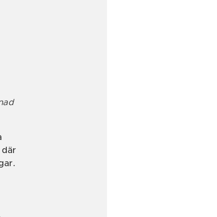
enad
a
 där
gar.