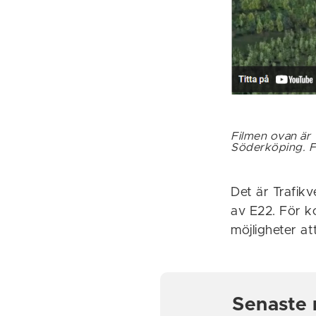
Filmen ovan är 
Söderköping. Fi
Det är Trafikv
av E22. För k
möjligheter at
Senaste 