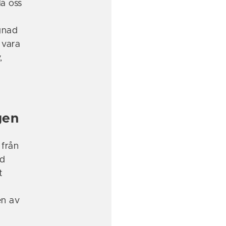
la oss
gnad
 vara
,
gen
 från
ad
t
en av