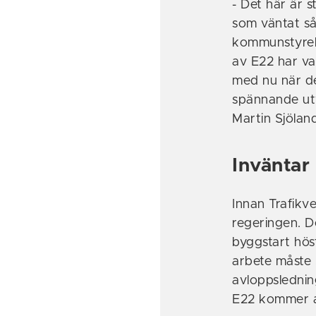
- Det här är 
som väntat så
kommunstyrel
av E22 har var
med nu när det
spännande utv
Martin Sjölan
Inväntar
Innan Trafikve
regeringen. D
byggstart hös
arbete måste
avloppslednin
E22 kommer a