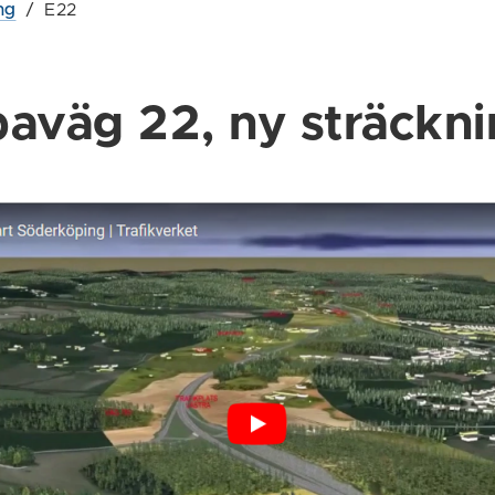
ng
/
E22
aväg 22, ny sträckn