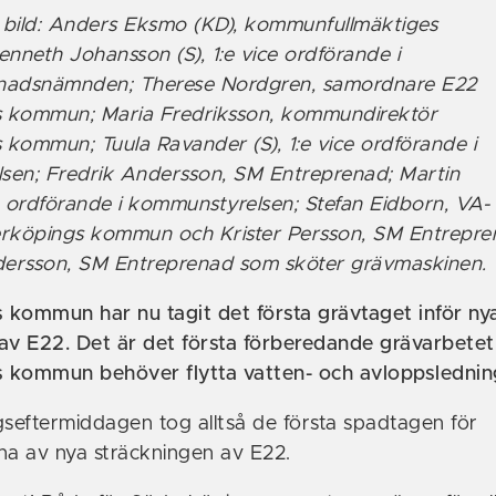
i bild: Anders Eksmo (KD), kommunfullmäktiges
enneth Johansson (S), 1:e vice ordförande i
nadsnämnden; Therese Nordgren, samordnare E22
 kommun; Maria Fredriksson, kommundirektör
kommun; Tuula Ravander (S), 1:e vice ordförande i
sen; Fredrik Andersson, SM Entreprenad; Martin
, ordförande i kommunstyrelsen; Stefan Eidborn, VA-
erköpings kommun och Krister Persson, SM Entrepr
ndersson, SM Entreprenad som sköter grävmaskinen.
kommun har nu tagit det första grävtaget inför ny
av E22. Det är det första förberedande grävarbetet
 kommun behöver flytta vatten- och avloppslednin
eftermiddagen tog alltså de första spadtagen för
na av nya sträckningen av E22.