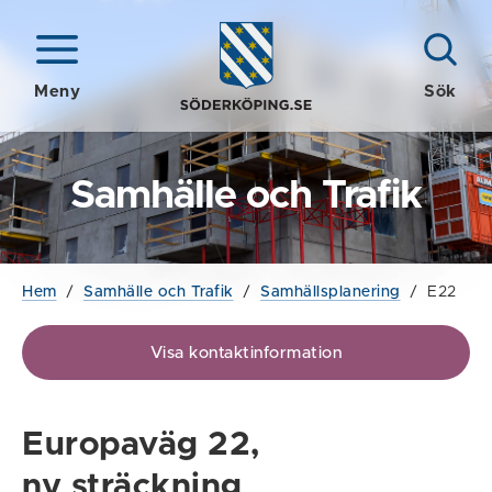
Meny
Sök
Samhälle och Trafik
Hem
/
Samhälle och Trafik
/
Samhällsplanering
/
E22
Visa kontaktinformation
Europaväg 22,
ny sträckning